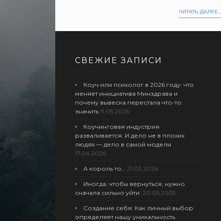
ЧИТАТЬ ДАЛЕЕ...
СВЕЖИЕ ЗАПИСИ
Коуч или психолог в 2026 году: что
меняет инициатива Минздрава и
почему вывеска перестала что-то
значить
11.05.2026
Коучинговая индустрия
разваливается. И дело не в плохих
людях — дело в самой модели
17.04.2026
А король то…
21.03.2026
Иногда, чтобы вернуться, нужно
сначала сильно уйти.
20.05.2025
Создание себя: Как личный выбор
определяет нашу уникальность