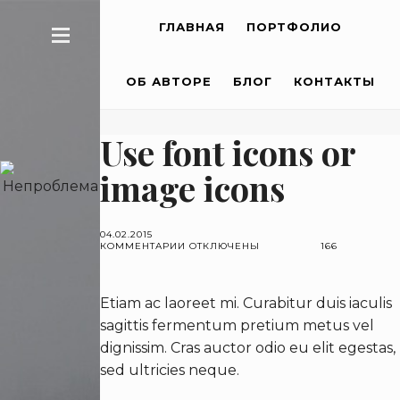
ГЛАВНАЯ
ПОРТФОЛИО
ОБ АВТОРЕ
БЛОГ
КОНТАКТЫ
Use font icons or
image icons
04.02.2015
КОММЕНТАРИИ
К
ОТКЛЮЧЕНЫ
166
ЗАПИСИ
USE
FONT
ICONS
Etiam ac laoreet mi. Curabitur duis iaculis
OR
IMAGE
sagittis fermentum pretium metus vel
ICONS
dignissim. Cras auctor odio eu elit egestas,
sed ultricies neque.