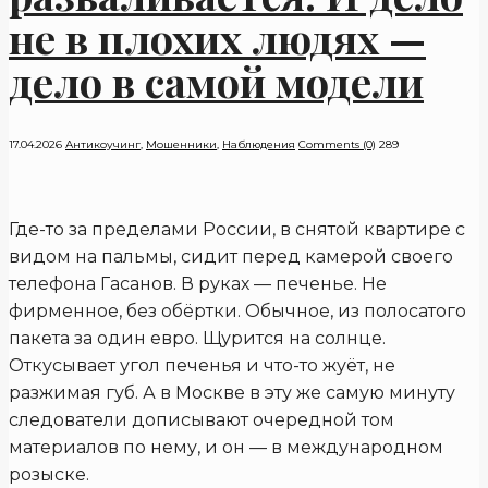
не в плохих людях —
дело в самой модели
17.04.2026
Антикоучинг
,
Мошенники
,
Наблюдения
Comments (0)
289
Где-то за пределами России, в снятой квартире с
видом на пальмы, сидит перед камерой своего
телефона Гасанов. В руках — печенье. Не
фирменное, без обёртки. Обычное, из полосатого
пакета за один евро. Щурится на солнце.
Откусывает угол печенья и что-то жуёт, не
разжимая губ. А в Москве в эту же самую минуту
следователи дописывают очередной том
материалов по нему, и он — в международном
розыске.