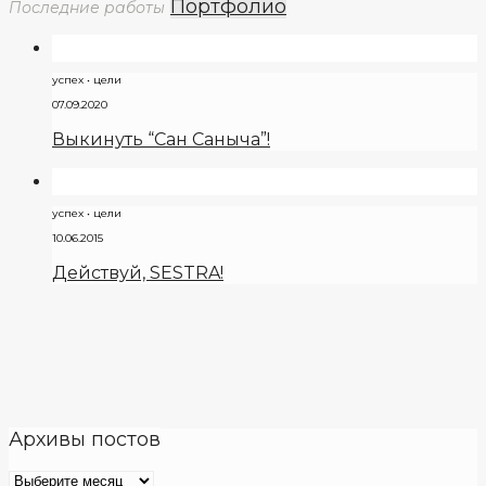
Портфолио
Последние работы
успех • цели
07.09.2020
Выкинуть “Сан Саныча”!
успех • цели
10.06.2015
Действуй, SESTRA!
Архивы постов
Архивы