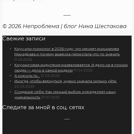
постов
© 2026 Непроблема | блог Ника Шестакова
Свежие записи
Коуч или психолог в 2026 году: что меняет инициатива
Минздрава и почему вывеска перестала что-то значить
11.05.2026
Коучинговая индустрия разваливается. И дело не в плохих
людях — дело в самой модели
17.04.2026
А король то…
21.03.2026
Иногда, чтобы вернуться, нужно сначала сильно уйти.
20.05.2025
Создание себя: Как личный выбор определяет нашу
уникальность
27.10.2023
Следите за мной в соц. сетях