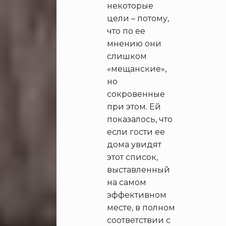
некоторые
цели – потому,
что по ее
мнению они
слишком
«мещанские»,
но
сокровенные
при этом. Ей
показалось, что
если гости ее
дома увидят
этот список,
выставленный
на самом
эффективном
месте, в полном
соответствии с