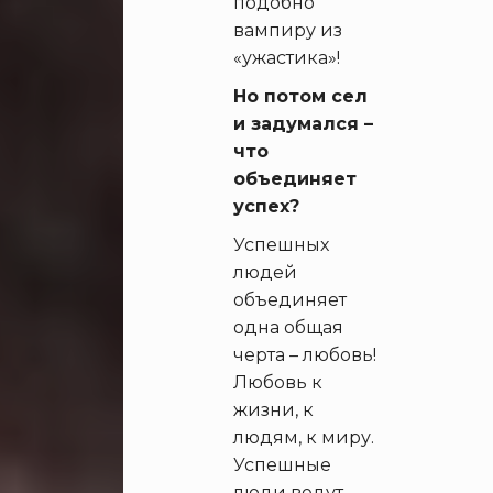
подобно
вампиру из
«ужастика»!
Но потом сел
и задумался –
что
объединяет
успех?
Успешных
людей
объединяет
одна общая
черта – любовь!
Любовь к
жизни, к
людям, к миру.
Успешные
люди ведут