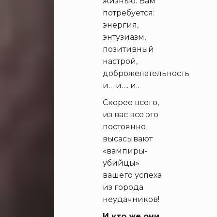
жизнью. Вам
потребуется:
энергия,
энтузиазм,
позитивный
настрой,
доброжелательность
и… и…. и..
Скорее всего,
из вас все это
постоянно
высасывают
«вампиры-
убийцы»
вашего успеха
из города
неудачников!
И кто же они