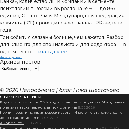
Банка», количество ИП и компаний в сегменте
психологии в России выросло на 35% — до 867
единиц. С 11 по 17 мая Международная федерация
коучинга (ICF) проводит свою главную PR-неделю
года.
Три события связаны больше, чем кажется. Разбор
для клиента, для специалиста и для редактора — в
одном тексте.
Читать далее…
Читать далее...
Архивы постов
Архивы
постов
© 2026 Непроблема | блог Ника Шестакова
Свежие записи
Коуч или психолог в 2026 году: что меняет инициатива Минздрава и
почему вывеска перестала что-то значить
11.05.2026
Коучинговая индустрия разваливается. И дело не в плохих людях —
дело в самой модели
17.04.2026
А король то…
21.03.2026
Иногда, чтобы вернуться, нужно сначала сильно уйти.
20.05.2025