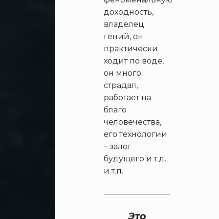
доходность,
владелец
гений, он
практически
ходит по воде,
он много
страдал,
работает на
благо
человечества,
его технологии
– залог
будущего и т.д.
и т.п.
Это