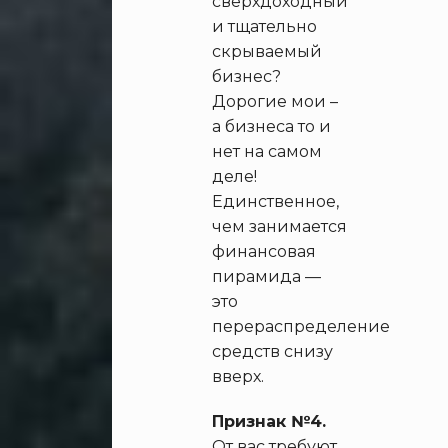
сверхдоходный
и тщательно
скрываемый
бизнес?
Дорогие мои –
а бизнеса то и
нет на самом
деле!
Единственное,
чем занимается
финансовая
пирамида —
это
перераспределение
средств снизу
вверх.
Признак №4.
От вас требуют