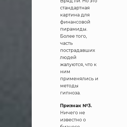
Вряд ли. Но это
стандартная
картина для
финансовой
пирамиды.
Более того,
часть
пострадавших
людей
жалуются, что к
ним
применялись и
методы
гипноза.
Признак №3.
Ничего не
известно о
бизнесе