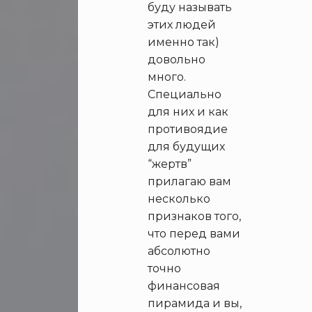
буду называть
этих людей
именно так)
довольно
много.
Специально
для них и как
противоядие
для будущих
“жертв”
прилагаю вам
несколько
признаков того,
что перед вами
абсолютно
точно
финансовая
пирамида и вы,