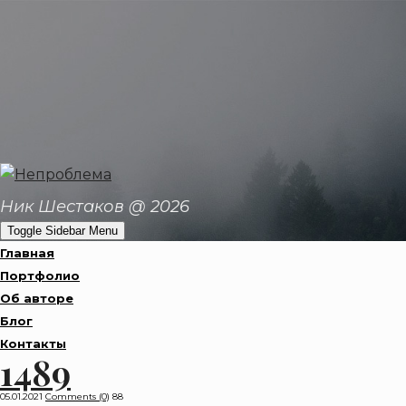
Ник Шестаков @ 2026
Toggle Sidebar Menu
Главная
Портфолио
Об авторе
Блог
Контакты
1489
05.01.2021
Comments (0)
88