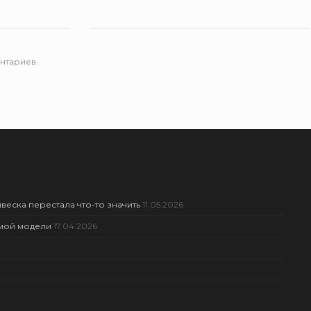
нтариев.
веска перестала что-то значить
11.05.2026
амой модели
17.04.2026