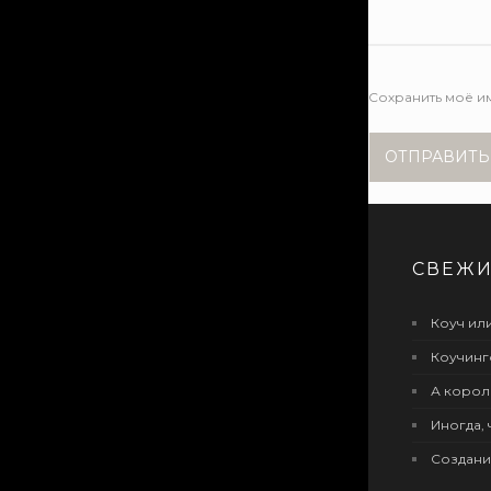
Сохранить моё им
СВЕЖИ
Коуч или
Коучинг
А корол
Иногда, 
Создани