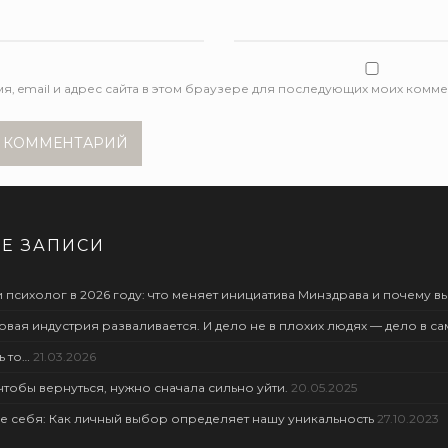
я, email и адрес сайта в этом браузере для последующих моих комме
Е ЗАПИСИ
 психолог в 2026 году: что меняет инициатива Минздрава и почему вы
овая индустрия разваливается. И дело не в плохих людях — дело в с
ь то…
21.03.2026
чтобы вернуться, нужно сначала сильно уйти.
20.05.2025
е себя: Как личный выбор определяет нашу уникальность
27.10.2023