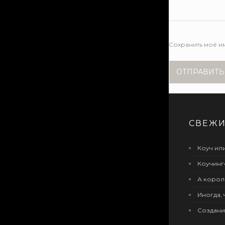
Сохранить моё им
СВЕЖИ
Коуч или
Коучинг
А корол
Иногда, 
Создани