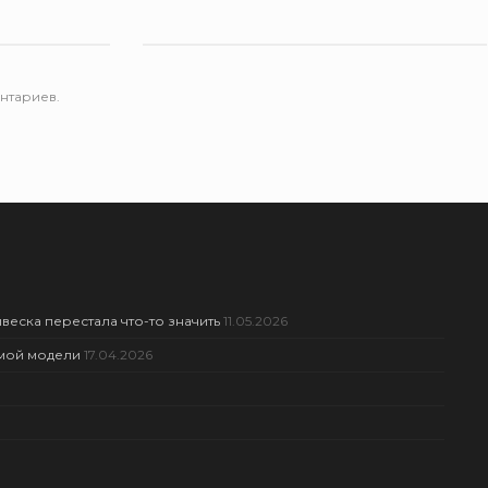
нтариев.
веска перестала что-то значить
11.05.2026
амой модели
17.04.2026