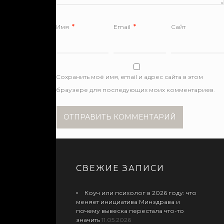
Имя
*
Email
*
Сайт
Сохранить моё имя, email и адрес сайта в этом
браузере для последующих моих комментариев.
СВЕЖИЕ ЗАПИСИ
Коуч или психолог в 2026 году: что
меняет инициатива Минздрава и
почему вывеска перестала что-то
значить
11.05.2026