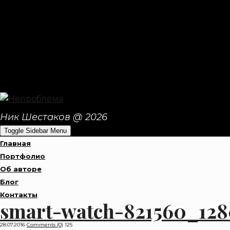
Ник Шестаков @ 2026
Toggle Sidebar Menu
Главная
Портфолио
Об авторе
Блог
Контакты
smart-watch-821560_12
28.07.2016
Comments (0)
125