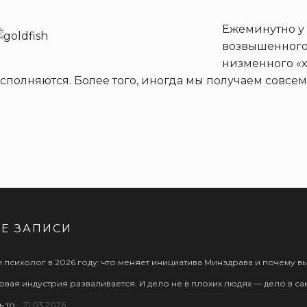
Ежеминутно у 
возвышенного 
низменного «х
сполняются. Более того, иногда мы получаем совс
Е ЗАПИСИ
 психолог в 2026 году: что меняет инициатива Минздрава и почему вы
овая индустрия разваливается. И дело не в плохих людях — дело в с
ь то…
21.03.2026