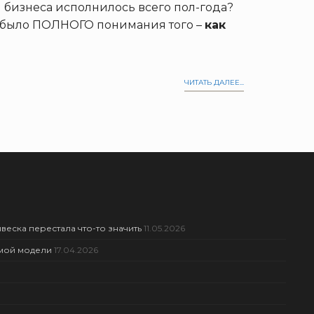
я бизнеса исполнилось всего пол-года?
не было ПОЛНОГО понимания того –
как
ЧИТАТЬ ДАЛЕЕ...
веска перестала что-то значить
11.05.2026
амой модели
17.04.2026