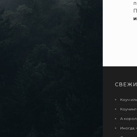
п
П
и
СВЕЖИ
Коуч или
Коучинг
А корол
Иногда, 