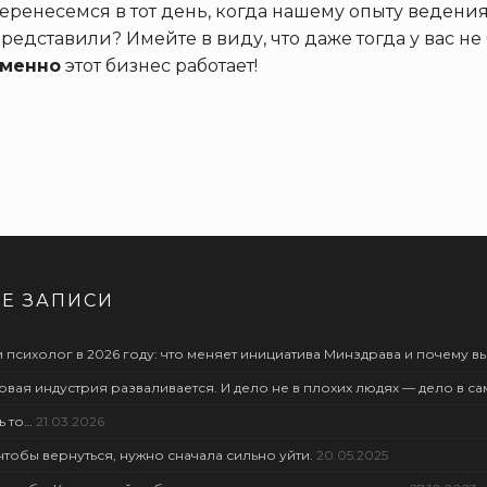
еренесемся в тот день, когда нашему опыту ведени
редставили? Имейте в виду, что даже тогда у вас 
менно
этот бизнес работает!
Е ЗАПИСИ
 психолог в 2026 году: что меняет инициатива Минздрава и почему вы
овая индустрия разваливается. И дело не в плохих людях — дело в с
ь то…
21.03.2026
чтобы вернуться, нужно сначала сильно уйти.
20.05.2025