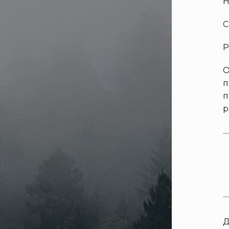
Н
С
Р
О
п
п
р
Д