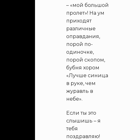
– «мой большой
пролет»! На ум
приходят
различные
оправдания,
порой по-
одиночке,
порой скопом,
бубня хором
«Лучше синица
в руке, чем
журавль в
небе».
Если ты это
слышишь – я
тебя
поздравляю!