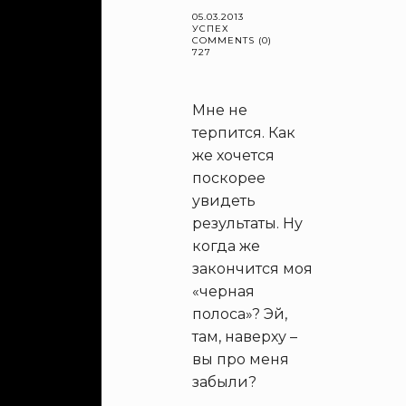
05.03.2013
УСПЕХ
COMMENTS (0)
727
Мне не
терпится. Как
же хочется
поскорее
увидеть
результаты. Ну
когда же
закончится моя
«черная
полоса»? Эй,
там, наверху –
вы про меня
забыли?