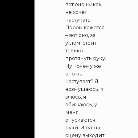
вот оно никак
не хочет
наступать.
Порой кажется
– вот оно, за
углом, стоит
только
протянуть руку.
Ну почему же
оно не
наступает? Я
возмущаюсь, я
злюсь, я
обижаюсь, у
меня
опускаются
руки. И тут на
сцену выходит