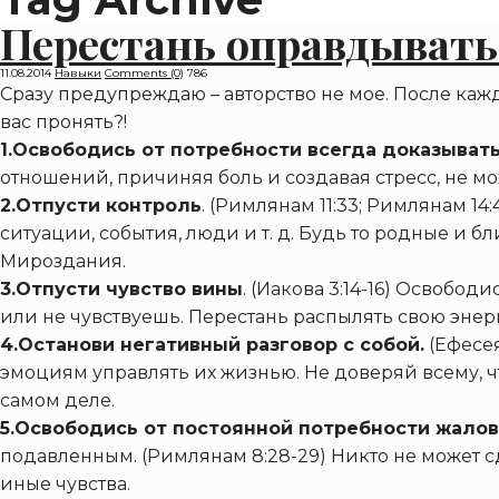
Перестань оправдывать
11.08.2014
Навыки
Comments (0)
786
Сразу предупреждаю – авторство не мое. После кажд
вас пронять?!
1.Освободись от потребности всегда доказыват
отношений, причиняя боль и создавая стресс, не мож
2.Отпусти контроль
. (Римлянам 11:33; Римлянам 14
ситуации, события, люди и т. д. Будь то родные и б
Мироздания.
3.Отпусти чувство вины
. (Иакова 3:14-16) Освобод
или не чувствуешь. Перестань распылять свою энерг
4.Останови негативный разговор с собой.
(Ефесея
эмоциям управлять их жизнью. Не доверяй всему, ч
самом деле.
5.Освободись от постоянной потребности жало
подавленным. (Римлянам 8:28-29) Никто не может сд
иные чувства.