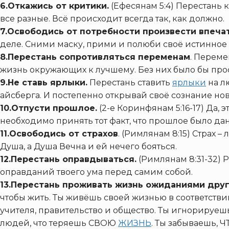
6.Откажись от критики.
(Ефесянам 5:4) Перестань 
все разные. Всё происходит всегда так, как должно.
7.Освободись от потребности произвести впеча
деле. Сними маску, прими и полюби своё истинное Я
8.Перестань сопротивляться переменам
. Переме
жизнь окружающих к лучшему. Без них было бы прос
9.Не ставь ярлыки.
Перестань ставить
ярлыки
на л
айсберга. И постепенно открывай своё сознание но
10.Отпусти прошлое.
(2-е Коринфянам 5:16-17) Да,
необходимо принять тот факт, что прошлое было дано 
11.Освободись от страхов
. (Римлянам 8:15) Страх –
Душа, а Душа Вечна и ей нечего бояться.
12.Перестань оправдываться.
(Римлянам 8:31-32) 
оправданий твоего ума перед самим собой.
13.Перестань проживать жизнь ожиданиями дру
чтобы жить. Ты живёшь своей жизнью в соответствии 
учителя, правительство и общество. Ты игнорируеш
людей, что теряешь СВОЮ
ЖИЗНЬ
. Ты забываешь, 