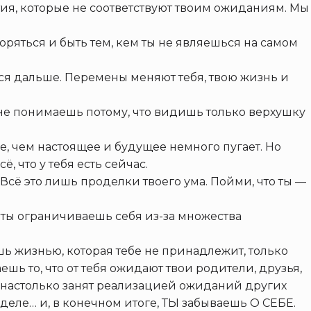
тия, которые не соответствуют твоим ожиданиям. Мы
оряться и быть тем, кем ты не являешься на самом
ься дальше. Перемены меняют тебя, твою жизнь и
 не понимаешь потому, что видишь только верхушку
ше, чем настоящее и будущее немного пугает. Но
, что у тебя есть сейчас.
м. Всё это лишь проделки твоего ума. Пойми, что ты —
о ты ограничиваешь себя из-за множества
шь жизнью, которая тебе не принадлежит, только
ешь то, что от тебя ожидают твои родители, друзья,
ы настолько занят реализацией ожиданий других
 деле… и, в конечном итоге, ТЫ забываешь О СЕБЕ.