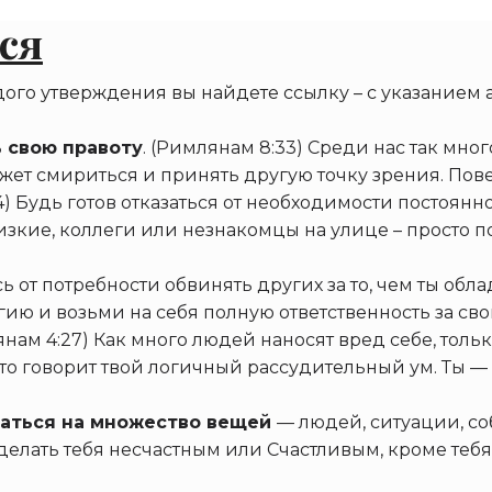
ся
ого утверждения вы найдете ссылку – с указанием ав
ь свою правоту
. (Римлянам 8:33) Среди нас так мно
ет смириться и принять другую точку зрения. Поверь
:4) Будь готов отказаться от необходимости постоянн
лизкие, коллеги или незнакомцы на улице – просто по
ись от потребности обвинять других за то, чем ты обл
ию и возьми на себя полную ответственность за сво
нам 4:27) Как много людей наносят вред себе, толь
то говорит твой логичный рассудительный ум. Ты —
ваться на множество вещей
— людей, ситуации, со
елать тебя несчастным или Счастливым, кроме тебя 