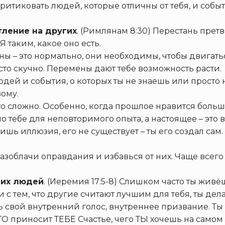
критиковать людей, которые отличны от тебя, и собы
тление на других
. (Римлянам 8:30) Перестань претв
 таким, какое оно есть.
ны – это нормально, они необходимы, чтобы двигат
то скучно. Перемены дают тебе возможность расти.
юдей и события, о которых ты не знаешь или просто
вому.
 это сложно. Особенно, когда прошлое нравится боль
тебе для неповторимого опыта, а настоящее – это всё
 лишь иллюзия, его не существует – ты его создал са
Разоблачи оправдания и избавься от них. Чаще всег
гих людей
. (Иеремия 17:5-8) Слишком часто ты живё
с тем, что другие считают лучшим для тебя, ты дела
ь свой внутренний голос, внутреннее призвание. Т
ЧТО приносит ТЕБЕ Счастье, чего ТЫ хочешь на самом