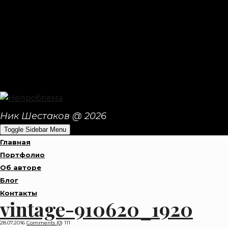
Ник Шестаков @ 2026
Toggle Sidebar Menu
Главная
Портфолио
Об авторе
Блог
Контакты
vintage-910620_1920
28.07.2016
Comments (0)
111