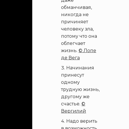
даже
обманчивая,
никогда не
причиняет
человеку зла,
потому что она
облегчает
жизнь.
© Лопе
де Вега
Начинания
принесут
одному
трудную жизнь,
другому же
счастье.
©
Вергилий
Надо верить
в возможность