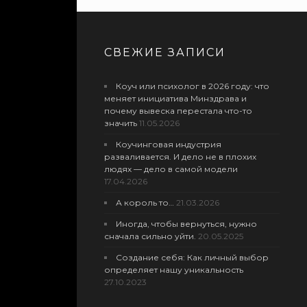
СВЕЖИЕ ЗАПИСИ
Коуч или психолог в 2026 году: что
меняет инициатива Минздрава и
почему вывеска перестала что-то
значить
11.05.2026
Коучинговая индустрия
разваливается. И дело не в плохих
людях — дело в самой модели
17.04.2026
А король то…
21.03.2026
Иногда, чтобы вернуться, нужно
сначала сильно уйти.
20.05.2025
Создание себя: Как личный выбор
определяет нашу уникальность
27.10.2023