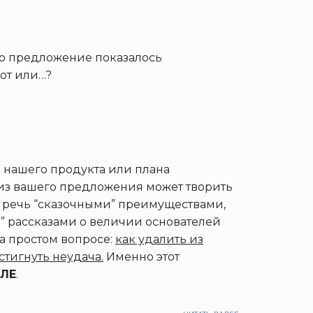
это предложение показалось
лот или…?
 нашего продукта или плана
из вашего предложения может творить
шу речь “сказочными” преимуществами,
” рассказами о величии основателей
а простом вопросе:
как удалить из
стигнуть неудача.
Именно этот
ЛЕ
.