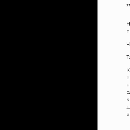
23
Н
п
Ч
Т
К
в
н
с
к
н
в