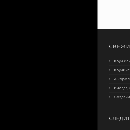
СВЕЖИ
Коуч или
Коучинг
А корол
Иногда, 
Создани
СЛЕДИТЕ