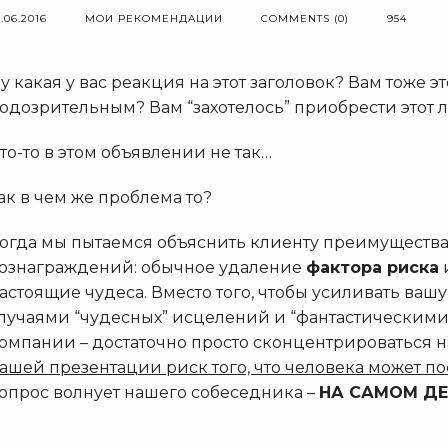
.06.2016
МОИ РЕКОМЕНДАЦИИ
COMMENTS (0)
954
у какая у вас реакция на этот заголовок? Вам тоже 
одозрительным? Вам “захотелось” приобрести этот 
то-то в этом объявлении не так…
ак в чем же проблема то?
огда мы пытаемся объяснить клиенту преимущества
ознаграждений: обычное удаление
фактора риска
астоящие чудеса. Вместо того, чтобы усиливать ва
лучаями “чудесных” исцелений и “фантастическими
омпании – достаточно просто сконцентрироваться н
ашей презентации риск того, что человека может по
опрос волнует нашего собеседника –
НА САМОМ ДЕ