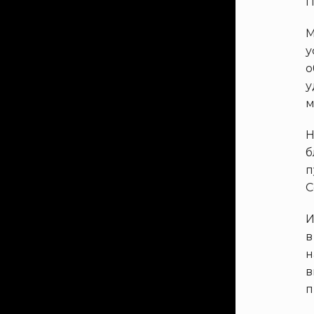
П
М
у
о
у
м
Н
б
п
С
И
в
н
в
п