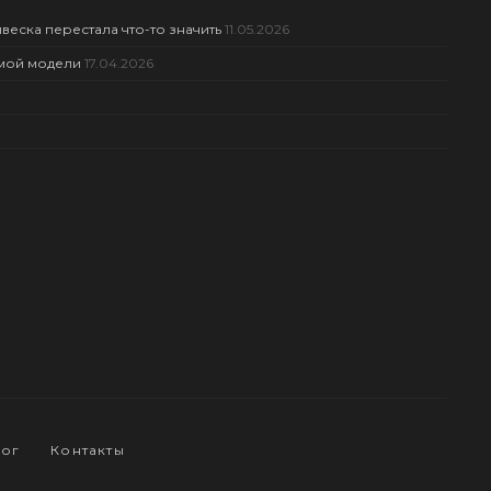
веска перестала что-то значить
11.05.2026
амой модели
17.04.2026
ог
Контакты