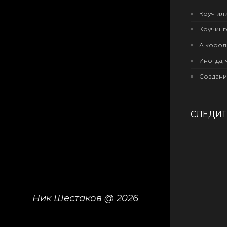
Коуч или
Коучинг
А корол
Иногда, 
Создани
СЛЕДИТЕ
Ник Шестаков @ 2026