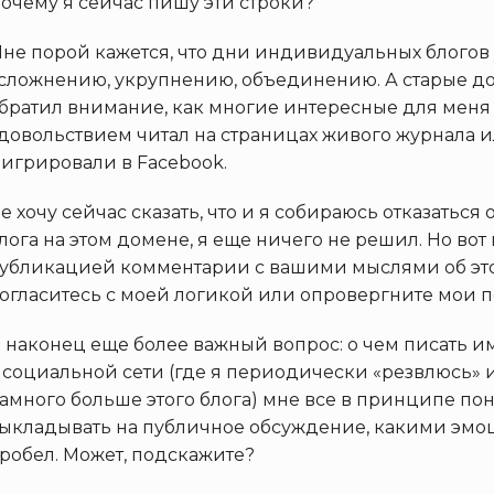
очему я сейчас пишу эти строки?
не порой кажется, что дни индивидуальных блогов 
сложнению, укрупнению, объединению. А старые до
братил внимание, как многие интересные для меня 
довольствием читал на страницах живого журнала и
игрировали в Facebook.
е хочу сейчас сказать, что и я собираюсь отказатьс
лога на этом домене, я еще ничего не решил. Но вот
убликацией комментарии с вашими мыслями об это
огласитесь с моей логикой или опровергните мои 
 наконец еще более важный вопрос: о чем писать им
 социальной сети (где я периодически «резвлюсь»
амного больше этого блога) мне все в принципе поня
ыкладывать на публичное обсуждение, какими эмоц
робел. Может, подскажите?