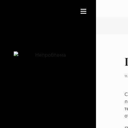
11
С
п
т
о