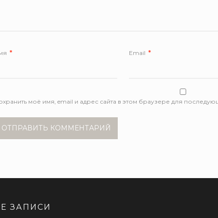
мя
*
Email
*
охранить моё имя, email и адрес сайта в этом браузере для последу
Е ЗАПИСИ