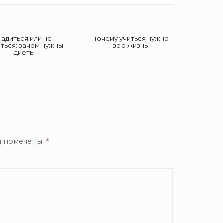
Садиться или не
Почему учиться нужно
иться: зачем нужны
всю жизнь
диеты
я помечены
*