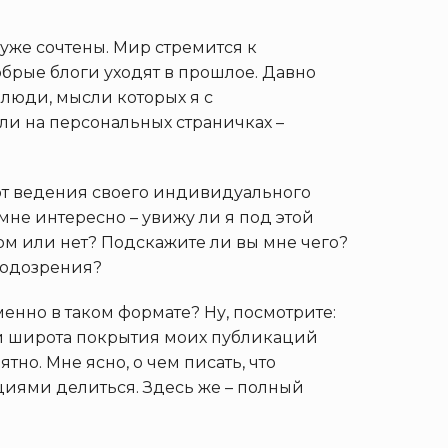
уже сочтены. Мир стремится к
брые блоги уходят в прошлое. Давно
люди, мысли которых я с
ли на персональных страничках –
я от ведения своего индивидуального
 мне интересно – увижу ли я под этой
м или нет? Подскажите ли вы мне чего?
подозрения?
енно в таком формате? Ну, посмотрите:
 и широта покрытия моих публикаций
тно. Мне ясно, о чем писать, что
иями делиться. Здесь же – полный