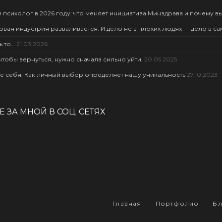
 психолог в 2026 году: что меняет инициатива Минздрава и почему вы
овая индустрия разваливается. И дело не в плохих людях — дело в с
ь то…
21.03.2026
чтобы вернуться, нужно сначала сильно уйти.
20.05.2025
е себя: Как личный выбор определяет нашу уникальность
27.10.2023
 ЗА МНОЙ В СОЦ. СЕТЯХ
Главная
Портфолио
Бл