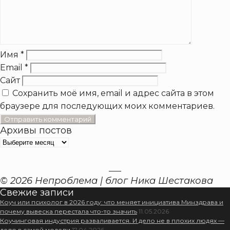
Имя
*
Email
*
Сайт
Сохранить моё имя, email и адрес сайта в этом
браузере для последующих моих комментариев.
Архивы постов
Архивы
постов
© 2026 Непроблема | блог Ника Шестакова
Свежие записи
Коуч или психолог в 2026 году: что меняет инициатива Минздрава и
почему вывеска перестала что-то значить
11.05.2026
Коучинговая индустрия разваливается. И дело не в плохих людях —
дело в самой модели
17.04.2026